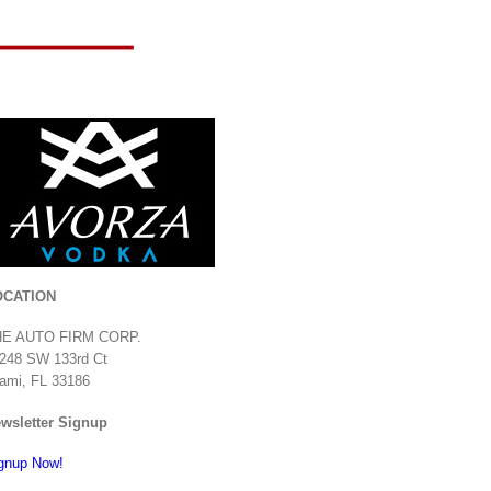
OCATION
HE AUTO FIRM CORP.
248 SW 133rd Ct
ami, FL 33186
wsletter Signup
gnup Now!